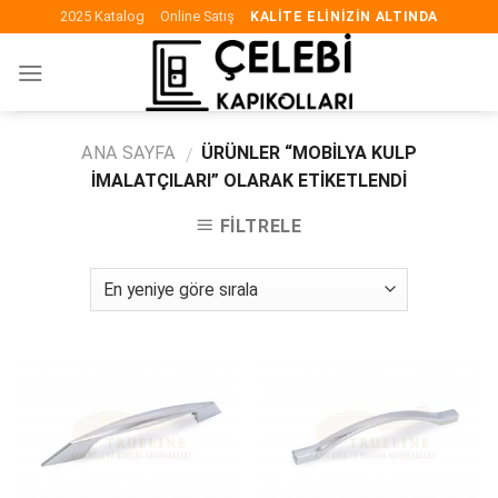
Skip
2025 Katalog
Online Satış
KALITE ELINIZIN ALTINDA
to
content
ANA SAYFA
ÜRÜNLER “MOBILYA KULP
/
IMALATÇILARI” OLARAK ETIKETLENDI
FILTRELE